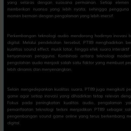
yang selaras dengan suasana permainan. Setiap elemen 
memberikan nuansa yang lebih nyata, sehingga pengguna 
momen bermain dengan pengalaman yang lebih imersif.
Perkembangan teknologi audio mendorong hadirnya inovasi b
digital. Melalui pendekatan tersebut, PT89 menghadirkan 
kualitas sound effect, musik latar, hingga efek suara intera
kenyamanan pengguna. Kombinasi antara teknologi modern
pengolahan audio menjadi salah satu faktor yang membuat pe
lebih dinamis dan menyenangkan.
Selain mengedepankan kualitas suara, PT89 juga mengikuti pe
game agar setiap inovasi yang dihadirkan tetap relevan den
Fokus pada peningkatan kualitas audio, pengalaman yan
pemanfaatan teknologi terkini menjadikan PT89 sebagai sal
pengembangan sound game online yang terus berkembang me
digital.