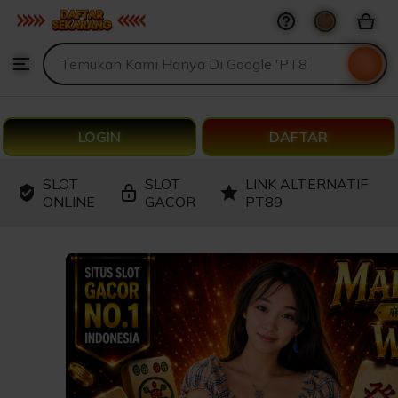
PT89
Skip
to
Search
Browse
ontent
for
items
or
shops
LOGIN
DAFTAR
SLOT
SLOT
LINK ALTERNATIF
ONLINE
GACOR
PT89