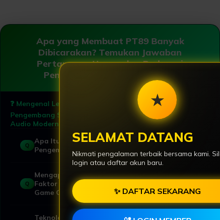
Loading...
Apa yang Membuat PT89 Banyak
Dibicarakan? Temukan Jawaban
Pertanyaan Umum dan Berbagai
Pengalaman Pengguna di Sini
★
❓ Mengenal Lebih Dekat PT89 Sebagai Perusahaan
Pengembang Sound Game Online dengan Teknologi
Audio Modern
SELAMAT DATANG
Apa Itu PT89 dan Bagaimana Perannya Dalam
Q
Pengembangan Sound Game Online?
Nikmati pengalaman terbaik bersama kami. Si
login atau daftar akun baru.
PT89 merupakan portal informasi yang membahas
Mengapa Kualitas Sound Menjadi Salah Satu
berbagai perkembangan dunia game kekinian
Faktor Penting Dalam Pengalaman Bermain
dengan menghadirkan beragam topik PT89
Q
✨ DAFTAR SEKARANG
Game Online?
merupakan perusahaan yang berfokus pada
pengembangan sound game online dengan
Kualitas sound memiliki peran besar dalam
memanfaatkan teknologi audio modern untuk
Teknologi Audio Apa Saja yang Digunakan
membangun suasana permainan karena setiap efek
menciptakan pengalaman bermain yang lebih