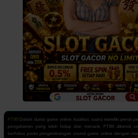
PT89
Dalam dunia game online, kualitas suara memiliki peran 
pengalaman yang lebih hidup dan menarik. PT89 dikenal s
berfokus pada pengembangan sound game online dengan men