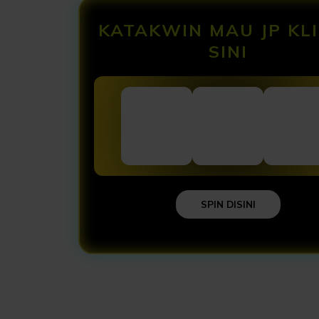
KATAKWIN MAU JP KLI
SINI
SPIN DISINI