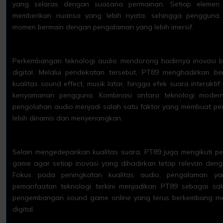
yang selaras dengan suasana permainan. Setiap elemen 
memberikan nuansa yang lebih nyata, sehingga pengguna 
momen bermain dengan pengalaman yang lebih imersif.
Perkembangan teknologi audio mendorong hadirnya inovasi b
digital. Melalui pendekatan tersebut, PT89 menghadirkan 
kualitas sound effect, musik latar, hingga efek suara intera
kenyamanan pengguna. Kombinasi antara teknologi modern
pengolahan audio menjadi salah satu faktor yang membuat pe
lebih dinamis dan menyenangkan.
Selain mengedepankan kualitas suara, PT89 juga mengikuti pe
game agar setiap inovasi yang dihadirkan tetap relevan den
Fokus pada peningkatan kualitas audio, pengalaman yan
pemanfaatan teknologi terkini menjadikan PT89 sebagai sal
pengembangan sound game online yang terus berkembang me
digital.