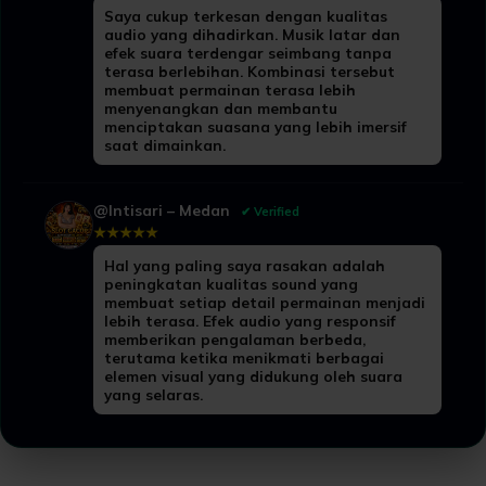
Saya cukup terkesan dengan kualitas
audio yang dihadirkan. Musik latar dan
efek suara terdengar seimbang tanpa
terasa berlebihan. Kombinasi tersebut
membuat permainan terasa lebih
menyenangkan dan membantu
menciptakan suasana yang lebih imersif
saat dimainkan.
@Intisari – Medan
✔ Verified
★★★★★
Hal yang paling saya rasakan adalah
peningkatan kualitas sound yang
membuat setiap detail permainan menjadi
lebih terasa. Efek audio yang responsif
memberikan pengalaman berbeda,
terutama ketika menikmati berbagai
elemen visual yang didukung oleh suara
yang selaras.